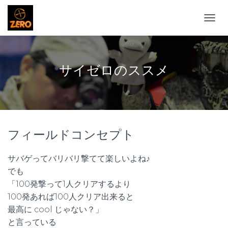
ナ
ビ
ゲ
ー
シ
サイゼロのススメ
ョ
ン
を
切
り
替
フィールドコンセプト
え
サバゲって
バリバリ撃てて
楽しいよね♪
でも
「100発撃って
1人クリアするより
100発あれば
100人クリア出来ると
最高に cool じゃない？」
と言っている