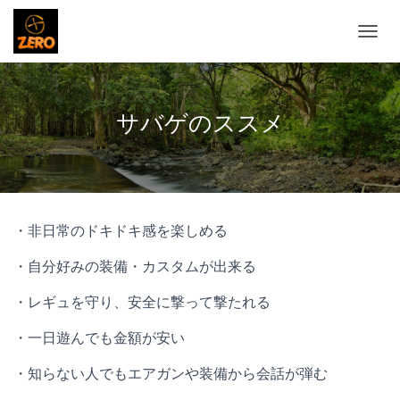
ナ
ビ
ゲ
ー
シ
サバゲのススメ
ョ
ン
を
切
り
替
・非日常のドキドキ感を楽しめる
え
・自分好みの装備・カスタムが出来る
・レギュを守り、安全に撃って撃たれる
・一日遊んでも金額が安い
・知らない人でもエアガンや装備から会話が弾む