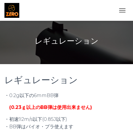
ナ
ビ
ゲ
ー
シ
レギュレーション
ョ
ン
を
切
り
替
レギュレーション
え
・0.2g以下の6mmBB弾
(0.23ｇ以上のBB弾は使用出来ません)
・初速92m/s以下(0.85J以下)
・BB弾はバイオ・プラ使えます